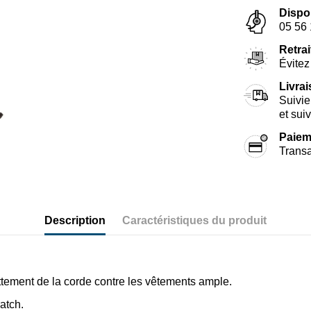
Dispo
05 56 
Retrai
Évitez 
Livra
Suivie
et sui
Paiem
Transa
Description
Caractéristiques du produit
ottement de la corde contre les vêtements ample.
ratch.