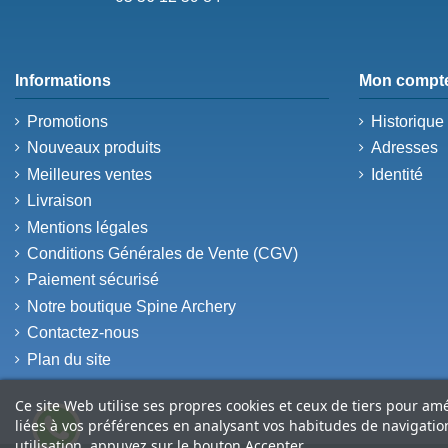
Informations
Mon compt
Promotions
Historiqu
Nouveaux produits
Adresses
Meilleures ventes
Identité
Livraison
Mentions légales
Conditions Générales de Vente (CGV)
Paiement sécurisé
Notre boutique Spine Archery
Contactez-nous
Plan du site
Ce site Web utilise ses propres cookies et ceux de tiers pour am
liées à vos préférences en analysant vos habitudes de navigati
utilisation, appuyez sur le bouton Accepter.