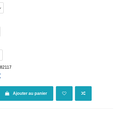
82117
€
Ajouter au panier