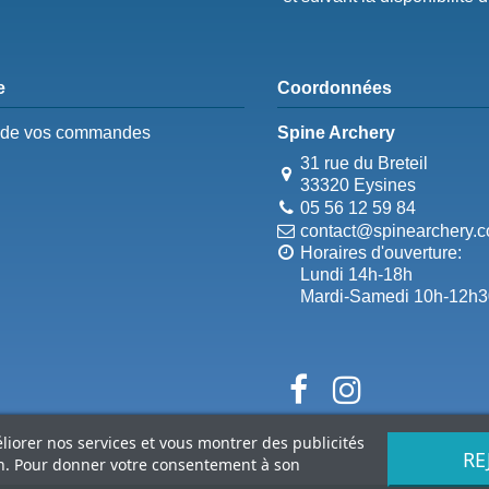
e
Coordonnées
e de vos commandes
Spine Archery
31 rue du Breteil
33320 Eysines
05 56 12 59 84
contact@spinearchery.
Horaires d'ouverture:
Lundi 14h-18h
Mardi-Samedi 10h-12h3
éliorer nos services et vous montrer des publicités
RE
on. Pour donner votre consentement à son