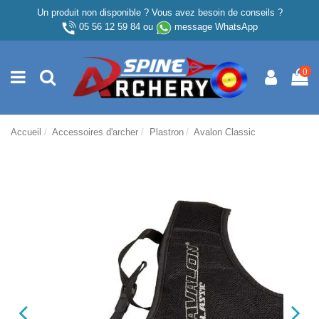
Un produit non disponible ? Vous avez besoin de conseils ?
05 56 12 59 84
ou
message WhatsApp
0
Accueil
Accessoires d'archer
Plastron
Avalon Classic