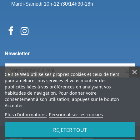
Mardi-Samedi 10h-12h30/14h30-18h
Newsletter
Ce site Web utilise ses propres cookies et ceux de tiers
pour améliorer nos services et vous montrer des
Vous pouvez vous désinscrire à tout
publicités liées à vos préférences en analysant vos
moment. Vous trouverez pour cela nos
informations de contact dans les
habitudes de navigation. Pour donner votre
conditions d'utilisation du site.
consentement à son utilisation, appuyez sur le bouton
Accepter.
Plus d'informations
Personnaliser les cookies
REJETER TOUT