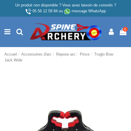
Un produit non disponible ? Vous avez besoin de conseils ?
05 56 12 59 84
ou
message WhatsApp
0
Accueil
Accessoires d'arc
Repose arc
Pince
Truglo Bow
Jack Wide