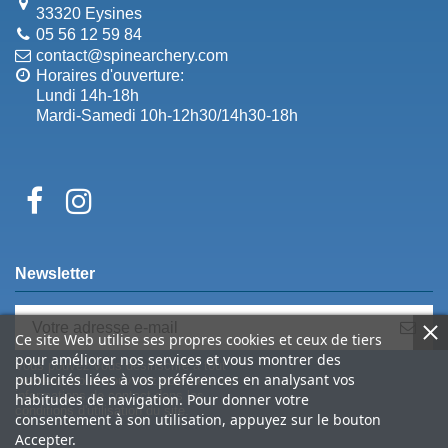
33320 Eysines
05 56 12 59 84
contact@spinearchery.com
Horaires d'ouverture:
Lundi 14h-18h
Mardi-Samedi 10h-12h30/14h30-18h
Newsletter
Ce site Web utilise ses propres cookies et ceux de tiers
pour améliorer nos services et vous montrer des
Vous pouvez vous désinscrire à tout
publicités liées à vos préférences en analysant vos
moment. Vous trouverez pour cela nos
informations de contact dans les
habitudes de navigation. Pour donner votre
conditions d'utilisation du site.
consentement à son utilisation, appuyez sur le bouton
Accepter.