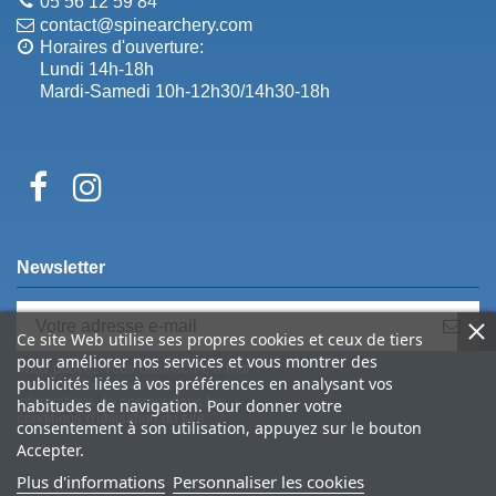
05 56 12 59 84
contact@spinearchery.com
Horaires d'ouverture:
Lundi 14h-18h
Mardi-Samedi 10h-12h30/14h30-18h
Newsletter
Ce site Web utilise ses propres cookies et ceux de tiers
pour améliorer nos services et vous montrer des
Vous pouvez vous désinscrire à tout
publicités liées à vos préférences en analysant vos
moment. Vous trouverez pour cela nos
informations de contact dans les
habitudes de navigation. Pour donner votre
conditions d'utilisation du site.
consentement à son utilisation, appuyez sur le bouton
Accepter.
Plus d'informations
Personnaliser les cookies