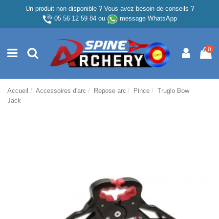
Un produit non disponible ? Vous avez besoin de conseils ?
05 56 12 59 84
ou
message WhatsApp
0
Accueil
Accessoires d'arc
Repose arc
Pince
Truglo Bow
Jack