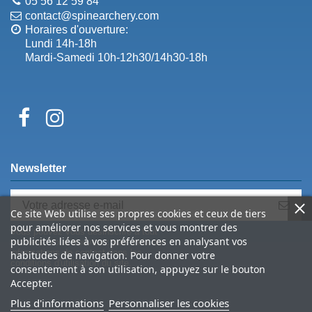
05 56 12 59 84
contact@spinearchery.com
Horaires d'ouverture:
Lundi 14h-18h
Mardi-Samedi 10h-12h30/14h30-18h
Newsletter
Ce site Web utilise ses propres cookies et ceux de tiers
pour améliorer nos services et vous montrer des
Vous pouvez vous désinscrire à tout
publicités liées à vos préférences en analysant vos
moment. Vous trouverez pour cela nos
informations de contact dans les
habitudes de navigation. Pour donner votre
conditions d'utilisation du site.
consentement à son utilisation, appuyez sur le bouton
Accepter.
Plus d'informations
Personnaliser les cookies