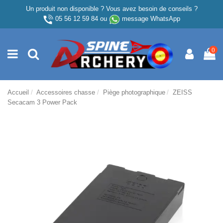
Un produit non disponible ? Vous avez besoin de conseils ?
05 56 12 59 84
ou
message WhatsApp
0
Accueil
Accessoires chasse
Piège photographique
ZEISS
Secacam 3 Power Pack