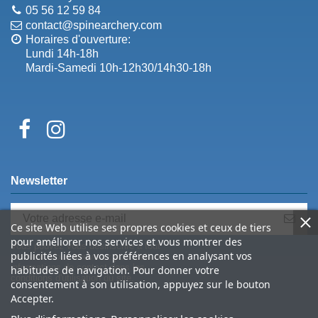
05 56 12 59 84
contact@spinearchery.com
Horaires d'ouverture:
Lundi 14h-18h
Mardi-Samedi 10h-12h30/14h30-18h
Newsletter
Ce site Web utilise ses propres cookies et ceux de tiers
pour améliorer nos services et vous montrer des
Vous pouvez vous désinscrire à tout
publicités liées à vos préférences en analysant vos
moment. Vous trouverez pour cela nos
informations de contact dans les
habitudes de navigation. Pour donner votre
conditions d'utilisation du site.
consentement à son utilisation, appuyez sur le bouton
Accepter.