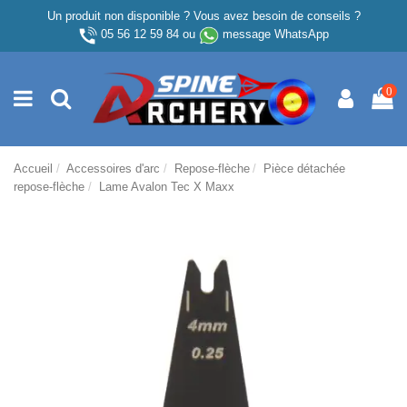
Un produit non disponible ? Vous avez besoin de conseils ?
05 56 12 59 84
ou
message WhatsApp
0
Accueil
Accessoires d'arc
Repose-flèche
Pièce détachée
repose-flèche
Lame Avalon Tec X Maxx