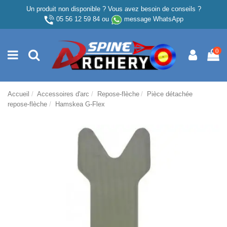
Un produit non disponible ? Vous avez besoin de conseils ?
05 56 12 59 84
ou
message WhatsApp
0
Accueil
Accessoires d'arc
Repose-flèche
Pièce détachée
repose-flèche
Hamskea G-Flex