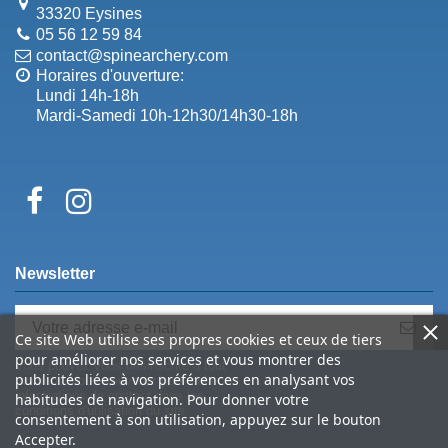
33320 Eysines
05 56 12 59 84
contact@spinearchery.com
Horaires d'ouverture:
Lundi 14h-18h
Mardi-Samedi 10h-12h30/14h30-18h
Newsletter
Ce site Web utilise ses propres cookies et ceux de tiers
pour améliorer nos services et vous montrer des
Vous pouvez vous désinscrire à tout
publicités liées à vos préférences en analysant vos
moment. Vous trouverez pour cela nos
informations de contact dans les
habitudes de navigation. Pour donner votre
conditions d'utilisation du site.
consentement à son utilisation, appuyez sur le bouton
Accepter.