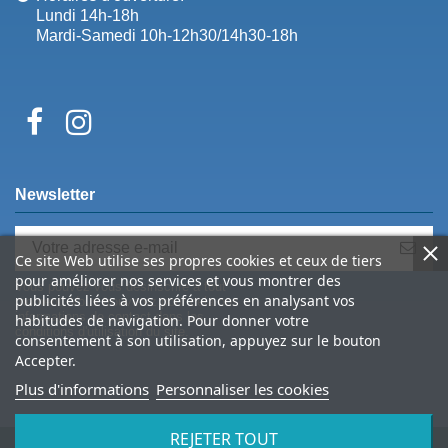
Lundi 14h-18h
Mardi-Samedi 10h-12h30/14h30-18h
Newsletter
Ce site Web utilise ses propres cookies et ceux de tiers
pour améliorer nos services et vous montrer des
Vous pouvez vous désinscrire à tout
publicités liées à vos préférences en analysant vos
moment. Vous trouverez pour cela nos
informations de contact dans les
habitudes de navigation. Pour donner votre
conditions d'utilisation du site.
consentement à son utilisation, appuyez sur le bouton
Accepter.
Plus d'informations
Personnaliser les cookies
REJETER TOUT