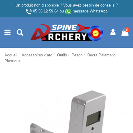
Un produit non disponible ? Vous avez besoin de conseils ?
05 56 12 59 84
ou
message WhatsApp
0
Accueil
Accessoires d'arc
Outils
Peson
Decut Palament
Plastique