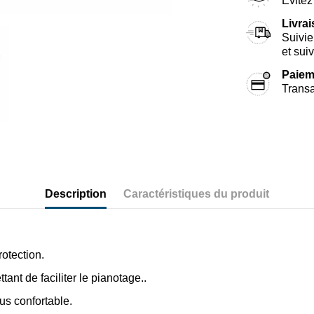
Évitez 
Livra
Suivie
et sui
Paiem
Transa
Description
Caractéristiques du produit
rotection.
nt de faciliter le pianotage..
lus confortable.