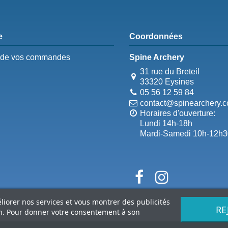
e
Coordonnées
e de vos commandes
Spine Archery
31 rue du Breteil
33320 Eysines
05 56 12 59 84
contact@spinearchery.
Horaires d'ouverture:
Lundi 14h-18h
Mardi-Samedi 10h-12h3
éliorer nos services et vous montrer des publicités
RE
on. Pour donner votre consentement à son