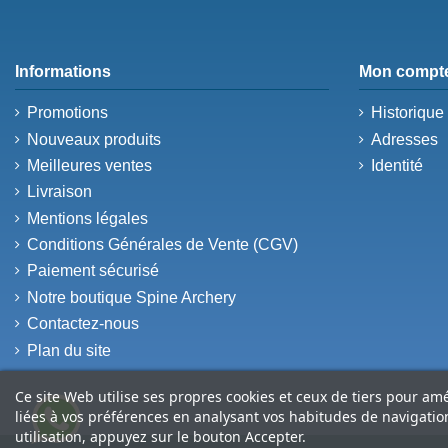
Informations
Mon compt
Promotions
Historiqu
Nouveaux produits
Adresses
Meilleures ventes
Identité
Livraison
Mentions légales
Conditions Générales de Vente (CGV)
Paiement sécurisé
Notre boutique Spine Archery
Contactez-nous
Plan du site
Ce site Web utilise ses propres cookies et ceux de tiers pour am
liées à vos préférences en analysant vos habitudes de navigati
utilisation, appuyez sur le bouton Accepter.