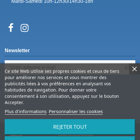
Mardi-Samedi 10h-12h30/14h30-18h
Newsletter
Ce site Web utilise ses propres cookies et ceux de tiers
pour améliorer nos services et vous montrer des
Vous pouvez vous désinscrire à tout
publicités liées à vos préférences en analysant vos
moment. Vous trouverez pour cela nos
informations de contact dans les
habitudes de navigation. Pour donner votre
conditions d'utilisation du site.
consentement à son utilisation, appuyez sur le bouton
Accepter.
Plus d'informations
Personnaliser les cookies
REJETER TOUT