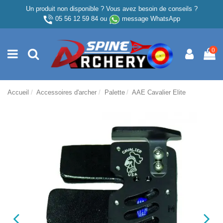
Un produit non disponible ? Vous avez besoin de conseils ?
05 56 12 59 84
ou
message WhatsApp
0
Accueil
Accessoires d'archer
Palette
AAE Cavalier Elite