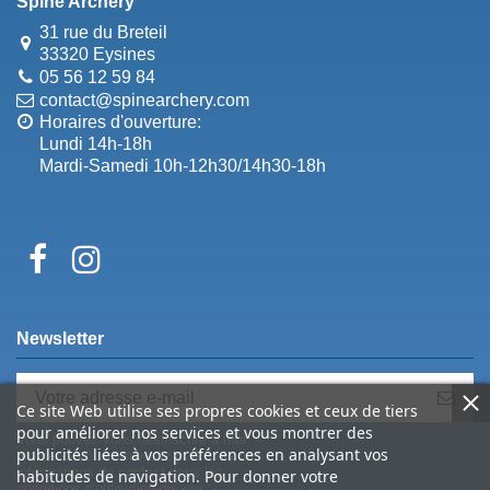
Spine Archery
31 rue du Breteil
33320 Eysines
05 56 12 59 84
contact@spinearchery.com
Horaires d'ouverture:
Lundi 14h-18h
Mardi-Samedi 10h-12h30/14h30-18h
Newsletter
Ce site Web utilise ses propres cookies et ceux de tiers
pour améliorer nos services et vous montrer des
Vous pouvez vous désinscrire à tout
publicités liées à vos préférences en analysant vos
moment. Vous trouverez pour cela nos
informations de contact dans les
habitudes de navigation. Pour donner votre
conditions d'utilisation du site.