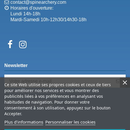
contact@spinearchery.com
Horaires d'ouverture:
Lundi 14h-18h
Mardi-Samedi 10h-12h30/14h30-18h
Newsletter
Ce site Web utilise ses propres cookies et ceux de tiers
pour améliorer nos services et vous montrer des
Vous pouvez vous désinscrire à tout
publicités liées à vos préférences en analysant vos
moment. Vous trouverez pour cela nos
informations de contact dans les
habitudes de navigation. Pour donner votre
conditions d'utilisation du site.
consentement à son utilisation, appuyez sur le bouton
Accepter.
Plus d'informations
Personnaliser les cookies