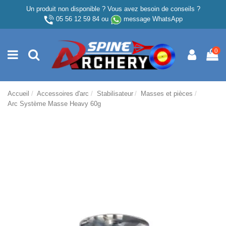
Un produit non disponible ? Vous avez besoin de conseils ?
05 56 12 59 84
ou
message WhatsApp
0
Accueil
Accessoires d'arc
Stabilisateur
Masses et pièces
Arc Système Masse Heavy 60g