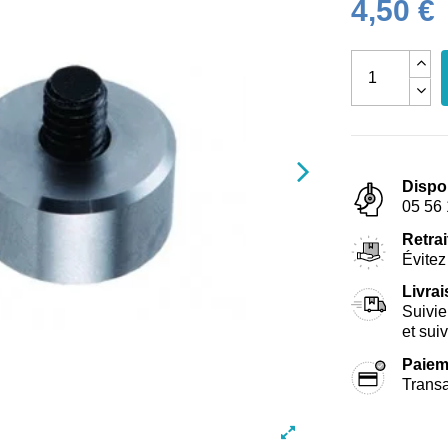
4,50 €
Dispo
05 56 
Retrai
Évitez 
Livra
Suivie
et sui
Paiem
Transa