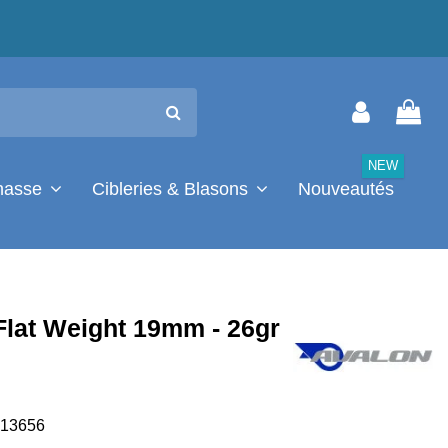
NEW
chasse
Cibleries & Blasons
Nouveautés
Flat Weight 19mm - 26gr
13656