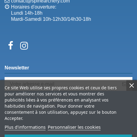
contact@spinearchery.com
Horaires d'ouverture:
Lundi 14h-18h
Mardi-Samedi 10h-12h30/14h30-18h
Newsletter
Ce site Web utilise ses propres cookies et ceux de tiers
pour améliorer nos services et vous montrer des
Vous pouvez vous désinscrire à tout
publicités liées à vos préférences en analysant vos
moment. Vous trouverez pour cela nos
informations de contact dans les
habitudes de navigation. Pour donner votre
conditions d'utilisation du site.
consentement à son utilisation, appuyez sur le bouton
Accepter.
Plus d'informations
Personnaliser les cookies