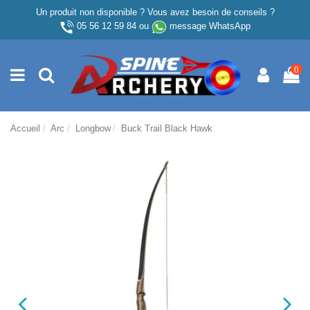
Un produit non disponible ? Vous avez besoin de conseils ?
05 56 12 59 84
ou
message WhatsApp
0
Accueil
Arc
Longbow
Buck Trail Black Hawk