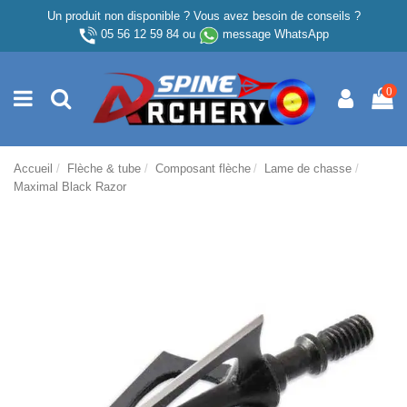
Un produit non disponible ? Vous avez besoin de conseils ?
05 56 12 59 84
ou
message WhatsApp
0
Accueil
Flèche & tube
Composant flèche
Lame de chasse
Maximal Black Razor