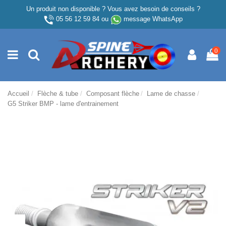
Un produit non disponible ? Vous avez besoin de conseils ?
05 56 12 59 84
ou
message WhatsApp
0
Accueil
Flèche & tube
Composant flèche
Lame de chasse
G5 Striker BMP - lame d'entrainement