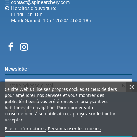
contact@spinearchery.com
Horaires d'ouverture:
Lundi 14h-18h
Mardi-Samedi 10h-12h30/14h30-18h
Newsletter
Ce site Web utilise ses propres cookies et ceux de tiers
pour améliorer nos services et vous montrer des
Vous pouvez vous désinscrire à tout
publicités liées à vos préférences en analysant vos
moment. Vous trouverez pour cela nos
informations de contact dans les
habitudes de navigation. Pour donner votre
conditions d'utilisation du site.
consentement à son utilisation, appuyez sur le bouton
Accepter.
Plus d'informations
Personnaliser les cookies