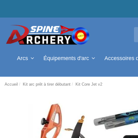
Arcs
Équipements d'arc
Accessoires 
Accueil
Kit arc prêt à tirer débutant
Kit Core Jet v2