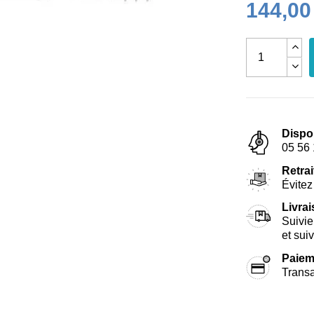
144,00
Dispo
05 56 
Retrai
Évitez 
Livra
Suivie
et sui
Paiem
Transa