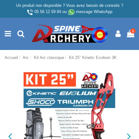
Un produit non disponible ? Vous avez besoin de conseils ?
05 56 12 59 84
ou
message WhatsApp
0
Accueil
Arc
Kit Arc classique
Kit 25" Kinetic Evolium 3K