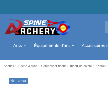
Arcs
Équipements d'arc
Accessoires 
Accueil
Flèche & tube
Composant flèche
Insert de pointe
Easton 
Nouveau