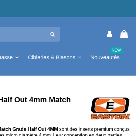
NEW
chasse
Cibleries & Blasons
Nouveautés
Half Out 4mm Match
atch Grade Half Out 4MM
sont des inserts premium conçus
hes micro diamètre 4 mm. Leur conception en deux parties