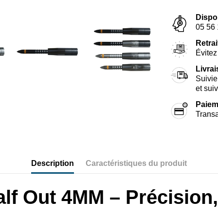
Dispo
05 56 
Retrai
Évitez 
Livra
Suivie
et sui
Paiem
Transa
Description
Caractéristiques du produit
lf Out 4MM – Précision,