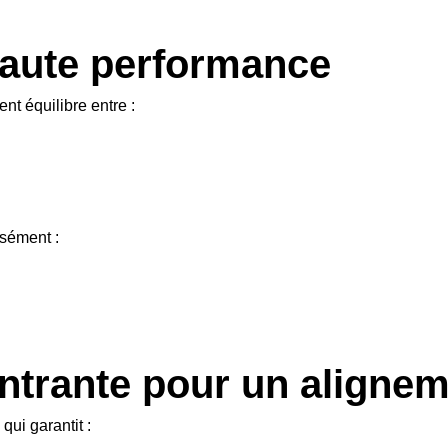
haute performance
nt équilibre entre :
isément :
ntrante pour un alignem
ui garantit :