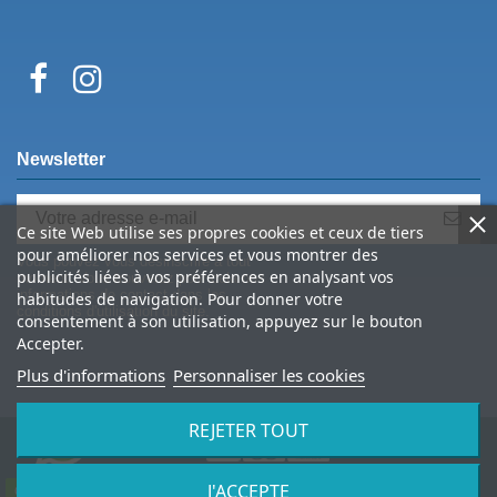
Newsletter
Ce site Web utilise ses propres cookies et ceux de tiers
pour améliorer nos services et vous montrer des
Vous pouvez vous désinscrire à tout
publicités liées à vos préférences en analysant vos
moment. Vous trouverez pour cela nos
informations de contact dans les
habitudes de navigation. Pour donner votre
conditions d'utilisation du site.
consentement à son utilisation, appuyez sur le bouton
Accepter.
Plus d'informations
Personnaliser les cookies
REJETER TOUT
J'ACCEPTE
© 2026 Spine Archery – tous droits réservés
Contactez-nous