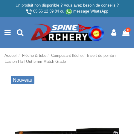
Un produit non disponible ? Vous avez besoin de conseils ?
05 56 12 59 84
ou
message WhatsApp
0
Accueil
Flèche & tube
Composant flèche
Insert de pointe
Easton Half Out 5mm Match Grade
Nouveau