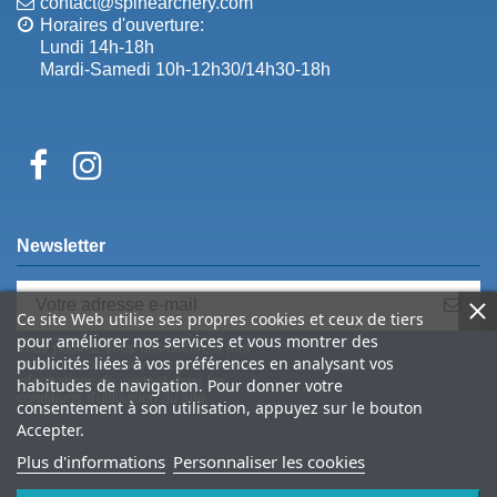
contact@spinearchery.com
Horaires d'ouverture:
Lundi 14h-18h
Mardi-Samedi 10h-12h30/14h30-18h
Newsletter
Ce site Web utilise ses propres cookies et ceux de tiers
pour améliorer nos services et vous montrer des
Vous pouvez vous désinscrire à tout
publicités liées à vos préférences en analysant vos
moment. Vous trouverez pour cela nos
informations de contact dans les
habitudes de navigation. Pour donner votre
conditions d'utilisation du site.
consentement à son utilisation, appuyez sur le bouton
Accepter.
Plus d'informations
Personnaliser les cookies