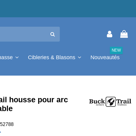
NEW
chasse
Cibleries & Blasons
Nouveautés
ail housse pour arc
able
52788
€