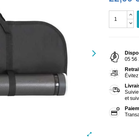
Dispo
05 56 
Retrai
Évitez 
Livra
Suivie
et sui
Paiem
Transa