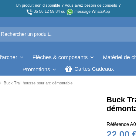
Un produit non disponible ? Vous avez besoin de conseils ?
05 56 12 59 84
ou
message WhatsApp
d'archer
Flèches & composants
Matériel de 
Cartes Cadeaux
Promotions
Buck Trail housse pour arc démontable
Buck Tr
démont
Référence
A0
22,00 