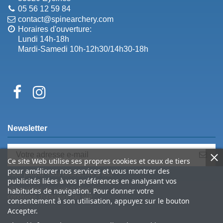
05 56 12 59 84
contact@spinearchery.com
Horaires d'ouverture:
Lundi 14h-18h
Mardi-Samedi 10h-12h30/14h30-18h
Newsletter
Ce site Web utilise ses propres cookies et ceux de tiers
pour améliorer nos services et vous montrer des
Vous pouvez vous désinscrire à tout
publicités liées à vos préférences en analysant vos
moment. Vous trouverez pour cela nos
informations de contact dans les
habitudes de navigation. Pour donner votre
conditions d'utilisation du site.
consentement à son utilisation, appuyez sur le bouton
Accepter.