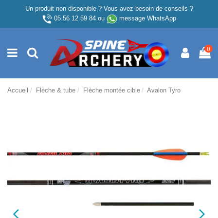
Un produit non disponible ? Vous avez besoin de conseils ?
05 56 12 59 84
ou
message WhatsApp
0
Accueil
Flèche & tube
Flèche montée cible
Avalon Tyro