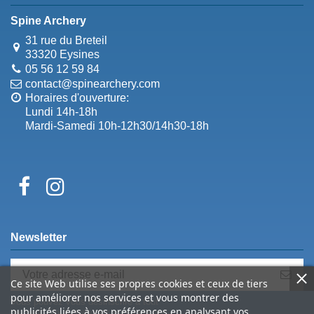
Spine Archery
31 rue du Breteil
33320 Eysines
05 56 12 59 84
contact@spinearchery.com
Horaires d'ouverture:
Lundi 14h-18h
Mardi-Samedi 10h-12h30/14h30-18h
Newsletter
Ce site Web utilise ses propres cookies et ceux de tiers
pour améliorer nos services et vous montrer des
Vous pouvez vous désinscrire à tout
publicités liées à vos préférences en analysant vos
moment. Vous trouverez pour cela nos