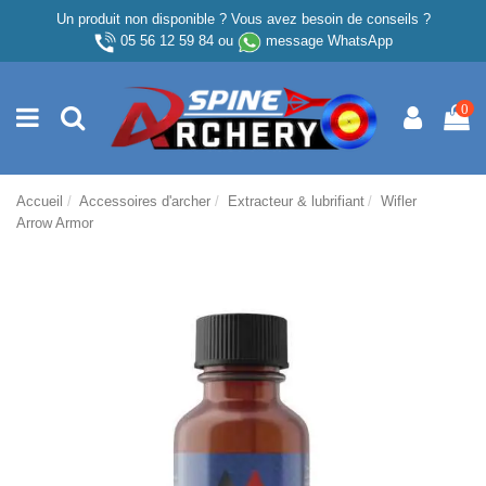
Un produit non disponible ? Vous avez besoin de conseils ?
05 56 12 59 84
ou
message WhatsApp
0
Accueil
Accessoires d'archer
Extracteur & lubrifiant
Wifler
Arrow Armor