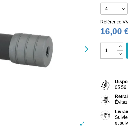
Référence
VV
16,00 
Dispo
05 56 
Retrai
Évitez 
Livra
Suivie
et sui