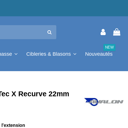
NEW
chasse
Cibleries & Blasons
Nouveautés
Tec X Recurve 22mm
l'extension