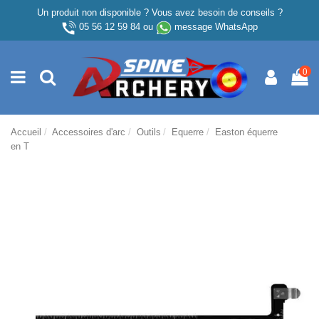
Un produit non disponible ? Vous avez besoin de conseils ?
05 56 12 59 84
ou
message WhatsApp
0
Accueil
Accessoires d'arc
Outils
Equerre
Easton équerre
en T