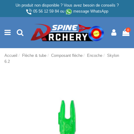
Un produit non disponible ? Vous avez besoin de conseils ?
05 56 12 59 84
ou
message WhatsApp
0
Accueil
Flèche & tube
Composant flèche
Encoche
Skylon
6.2