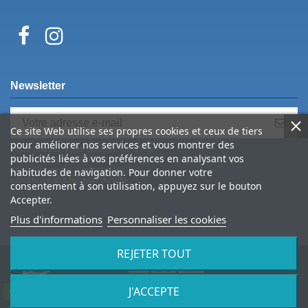
Newsletter
Ce site Web utilise ses propres cookies et ceux de tiers
pour améliorer nos services et vous montrer des
Vous pouvez vous désinscrire à tout
publicités liées à vos préférences en analysant vos
moment. Vous trouverez pour cela nos
informations de contact dans les
habitudes de navigation. Pour donner votre
conditions d'utilisation du site.
consentement à son utilisation, appuyez sur le bouton
Accepter.
Plus d'informations
Personnaliser les cookies
REJETER TOUT
J'ACCEPTE
© 2026 Spine Archery – tous droits réservés
Contactez-nous