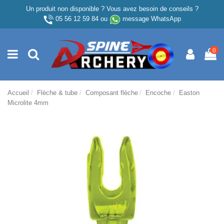
Un produit non disponible ? Vous avez besoin de conseils ?
05 56 12 59 84
ou
message WhatsApp
0
Accueil
Flèche & tube
Composant flèche
Encoche
Easton
Microlite 4mm