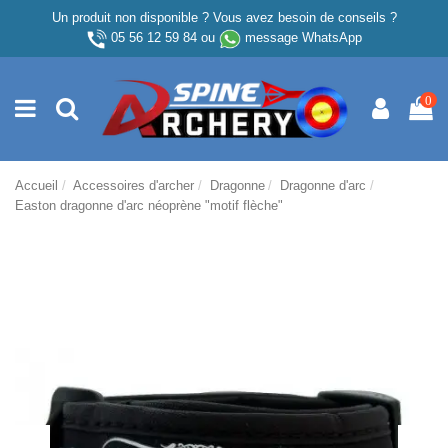
Un produit non disponible ? Vous avez besoin de conseils ?
05 56 12 59 84
ou
message WhatsApp
0
Accueil
Accessoires d'archer
Dragonne
Dragonne d'arc
Easton dragonne d'arc néoprène "motif flèche"