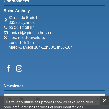
Coordonnées
Spine Archery
31 rue du Breteil
33320 Eysines
05 56 12 59 84
contact@spinearchery.com
Horaires d'ouverture:
Lundi 14h-18h
Mardi-Samedi 10h-12h30/14h30-18h
Newsletter
Ce site Web utilise ses propres cookies et ceux de tiers
pour améliorer nos services et vous montrer des
Vous pouvez vous désinscrire à tout