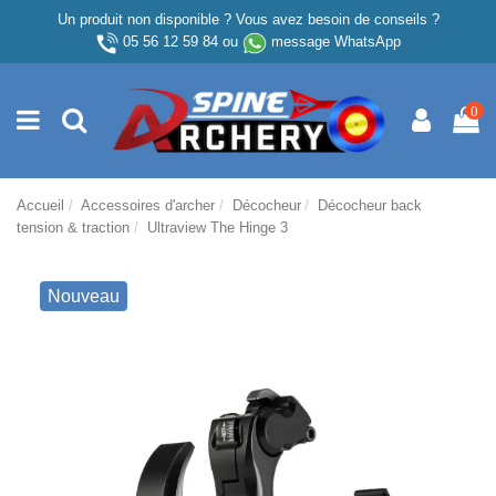
Un produit non disponible ? Vous avez besoin de conseils ?
05 56 12 59 84
ou
message WhatsApp
0
Accueil
Accessoires d'archer
Décocheur
Décocheur back
tension & traction
Ultraview The Hinge 3
Nouveau