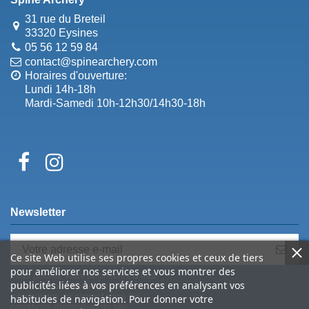
31 rue du Breteil
33320 Eysines
05 56 12 59 84
contact@spinearchery.com
Horaires d'ouverture:
Lundi 14h-18h
Mardi-Samedi 10h-12h30/14h30-18h
Newsletter
Ce site Web utilise ses propres cookies et ceux de tiers
pour améliorer nos services et vous montrer des
Vous pouvez vous désinscrire à tout
publicités liées à vos préférences en analysant vos
moment. Vous trouverez pour cela nos
informations de contact dans les
habitudes de navigation. Pour donner votre
conditions d'utilisation du site.