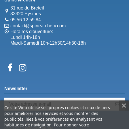
31 rue du Breteil
33320 Eysines
05 56 12 59 84
contact@spinearchery.com
Horaires d'ouverture:
Lundi 14h-18h
Mardi-Samedi 10h-12h30/14h30-18h
Newsletter
Ce site Web utilise ses propres cookies et ceux de tiers
pour améliorer nos services et vous montrer des
Vous pouvez vous désinscrire à tout
publicités liées à vos préférences en analysant vos
moment. Vous trouverez pour cela nos
informations de contact dans les
habitudes de navigation. Pour donner votre
conditions d'utilisation du site.