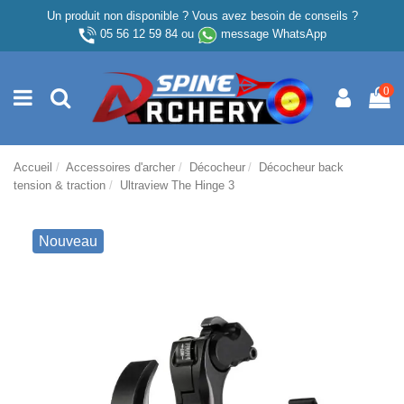
Un produit non disponible ? Vous avez besoin de conseils ?
05 56 12 59 84
ou
message WhatsApp
0
Accueil
Accessoires d'archer
Décocheur
Décocheur back
tension & traction
Ultraview The Hinge 3
Nouveau