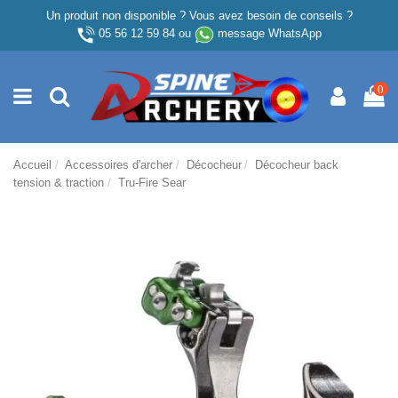
Un produit non disponible ? Vous avez besoin de conseils ?
05 56 12 59 84
ou
message WhatsApp
0
Accueil
Accessoires d'archer
Décocheur
Décocheur back
tension & traction
Tru-Fire Sear