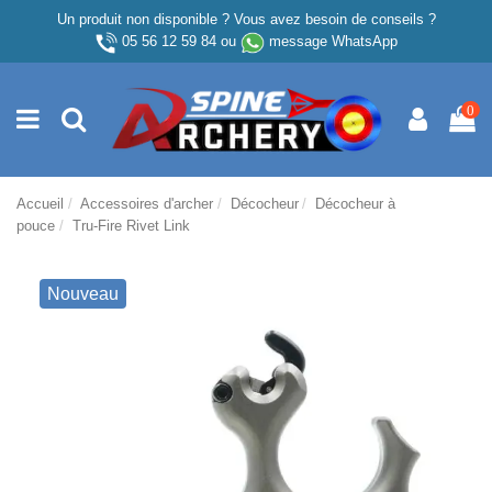
Un produit non disponible ? Vous avez besoin de conseils ?
05 56 12 59 84
ou
message WhatsApp
0
Accueil
Accessoires d'archer
Décocheur
Décocheur à
pouce
Tru-Fire Rivet Link
Nouveau