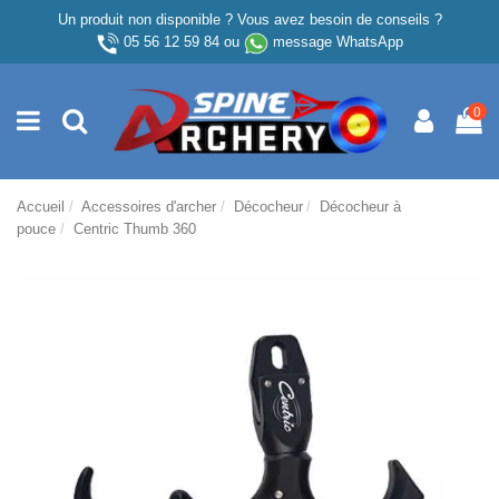
Un produit non disponible ? Vous avez besoin de conseils ?
05 56 12 59 84
ou
message WhatsApp
0
Accueil
Accessoires d'archer
Décocheur
Décocheur à
pouce
Centric Thumb 360