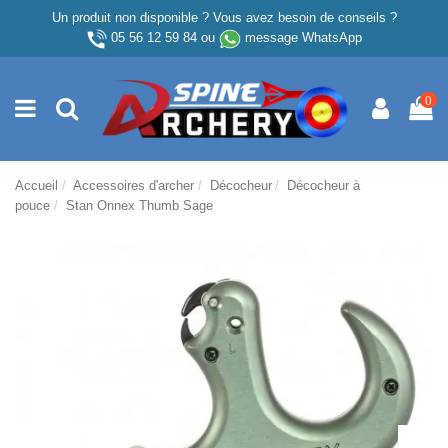
Un produit non disponible ? Vous avez besoin de conseils ?
05 56 12 59 84
ou
message WhatsApp
0
Accueil
Accessoires d'archer
Décocheur
Décocheur à
pouce
Stan Onnex Thumb Sage