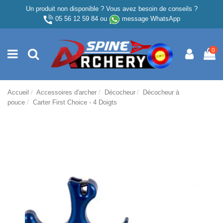
Un produit non disponible ? Vous avez besoin de conseils ?
05 56 12 59 84
ou
message WhatsApp
0
Accueil
Accessoires d'archer
Décocheur
Décocheur à
pouce
Carter First Choice - 4 Doigts