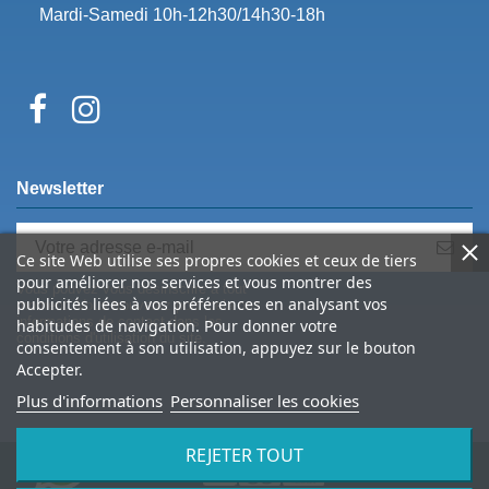
Mardi-Samedi 10h-12h30/14h30-18h
Newsletter
Ce site Web utilise ses propres cookies et ceux de tiers
pour améliorer nos services et vous montrer des
Vous pouvez vous désinscrire à tout
publicités liées à vos préférences en analysant vos
moment. Vous trouverez pour cela nos
informations de contact dans les
habitudes de navigation. Pour donner votre
conditions d'utilisation du site.
consentement à son utilisation, appuyez sur le bouton
Accepter.
Plus d'informations
Personnaliser les cookies
REJETER TOUT