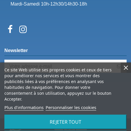
Mardi-Samedi 10h-12h30/14h30-18h
Newsletter
Ce site Web utilise ses propres cookies et ceux de tiers
pour améliorer nos services et vous montrer des
Vous pouvez vous désinscrire à tout
publicités liées à vos préférences en analysant vos
moment. Vous trouverez pour cela nos
informations de contact dans les
habitudes de navigation. Pour donner votre
conditions d'utilisation du site.
consentement à son utilisation, appuyez sur le bouton
Accepter.
Plus d'informations
Personnaliser les cookies
REJETER TOUT