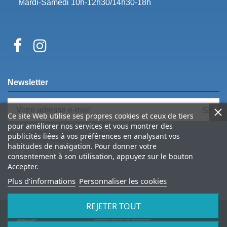
Mardi-Samedi 10h-12h30/14h30-18h
Newsletter
Ce site Web utilise ses propres cookies et ceux de tiers
pour améliorer nos services et vous montrer des
Vous pouvez vous désinscrire à tout
publicités liées à vos préférences en analysant vos
moment. Vous trouverez pour cela nos
informations de contact dans les
habitudes de navigation. Pour donner votre
conditions d'utilisation du site.
consentement à son utilisation, appuyez sur le bouton
Accepter.
Plus d'informations
Personnaliser les cookies
REJETER TOUT