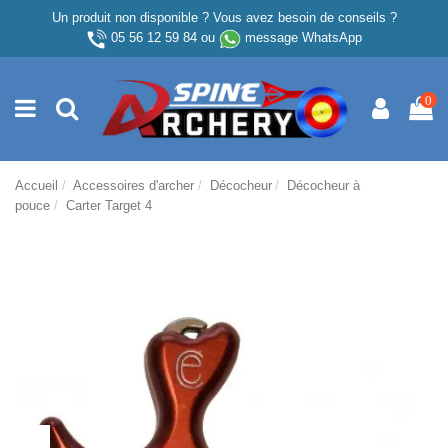
Un produit non disponible ? Vous avez besoin de conseils ?
05 56 12 59 84
ou
message WhatsApp
0
Accueil
Accessoires d'archer
Décocheur
Décocheur à
pouce
Carter Target 4