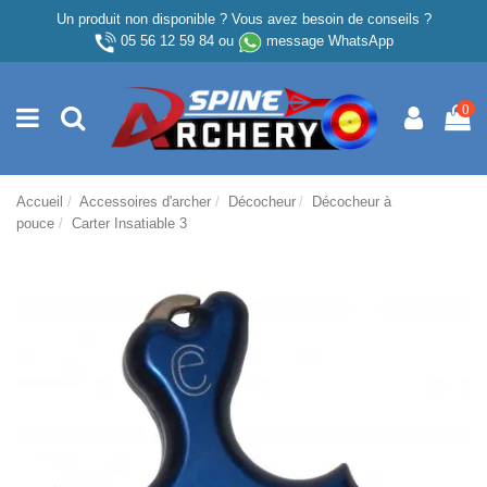
Un produit non disponible ? Vous avez besoin de conseils ?
05 56 12 59 84
ou
message WhatsApp
0
Accueil
Accessoires d'archer
Décocheur
Décocheur à
pouce
Carter Insatiable 3