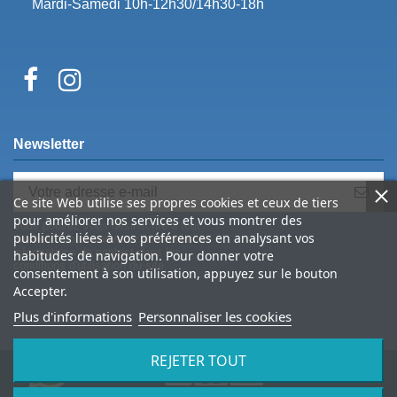
Mardi-Samedi 10h-12h30/14h30-18h
Newsletter
Ce site Web utilise ses propres cookies et ceux de tiers
pour améliorer nos services et vous montrer des
Vous pouvez vous désinscrire à tout
publicités liées à vos préférences en analysant vos
moment. Vous trouverez pour cela nos
informations de contact dans les
habitudes de navigation. Pour donner votre
conditions d'utilisation du site.
consentement à son utilisation, appuyez sur le bouton
Accepter.
Plus d'informations
Personnaliser les cookies
REJETER TOUT