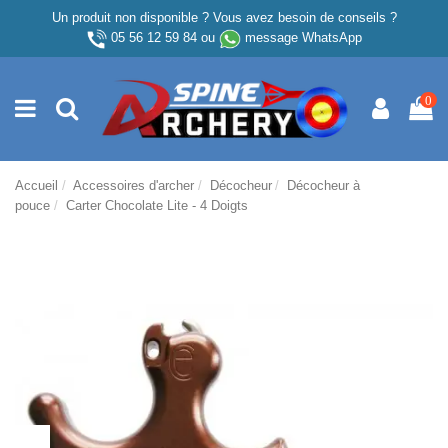
Un produit non disponible ? Vous avez besoin de conseils ?
05 56 12 59 84
ou
message WhatsApp
0
Accueil
Accessoires d'archer
Décocheur
Décocheur à
pouce
Carter Chocolate Lite - 4 Doigts