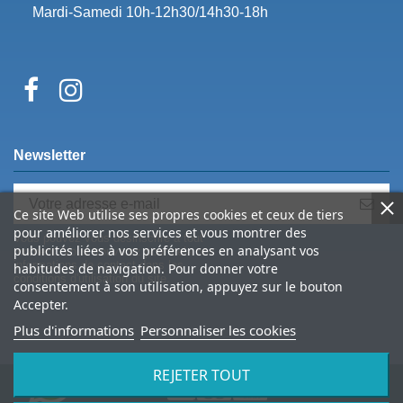
Mardi-Samedi 10h-12h30/14h30-18h
Newsletter
Ce site Web utilise ses propres cookies et ceux de tiers
pour améliorer nos services et vous montrer des
Vous pouvez vous désinscrire à tout
publicités liées à vos préférences en analysant vos
moment. Vous trouverez pour cela nos
informations de contact dans les
habitudes de navigation. Pour donner votre
conditions d'utilisation du site.
consentement à son utilisation, appuyez sur le bouton
Accepter.
Plus d'informations
Personnaliser les cookies
REJETER TOUT