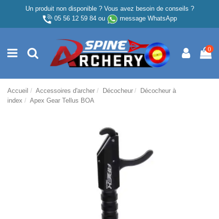
Un produit non disponible ? Vous avez besoin de conseils ?
05 56 12 59 84
ou
message WhatsApp
0
Accueil
Accessoires d'archer
Décocheur
Décocheur à
index
Apex Gear Tellus BOA