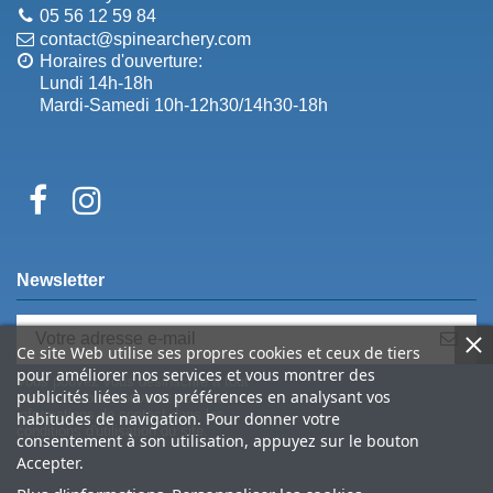
05 56 12 59 84
contact@spinearchery.com
Horaires d'ouverture:
Lundi 14h-18h
Mardi-Samedi 10h-12h30/14h30-18h
Newsletter
Ce site Web utilise ses propres cookies et ceux de tiers
pour améliorer nos services et vous montrer des
Vous pouvez vous désinscrire à tout
publicités liées à vos préférences en analysant vos
moment. Vous trouverez pour cela nos
informations de contact dans les
habitudes de navigation. Pour donner votre
conditions d'utilisation du site.
consentement à son utilisation, appuyez sur le bouton
Accepter.