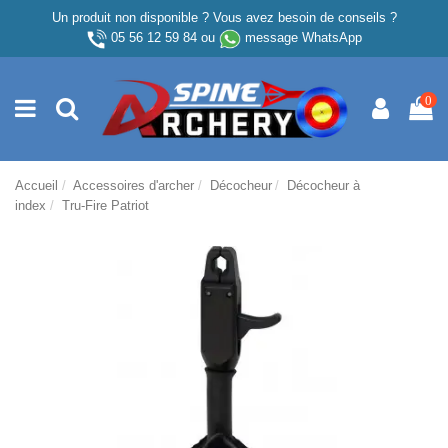
Un produit non disponible ? Vous avez besoin de conseils ?
05 56 12 59 84
ou
message WhatsApp
0
Accueil
Accessoires d'archer
Décocheur
Décocheur à
index
Tru-Fire Patriot